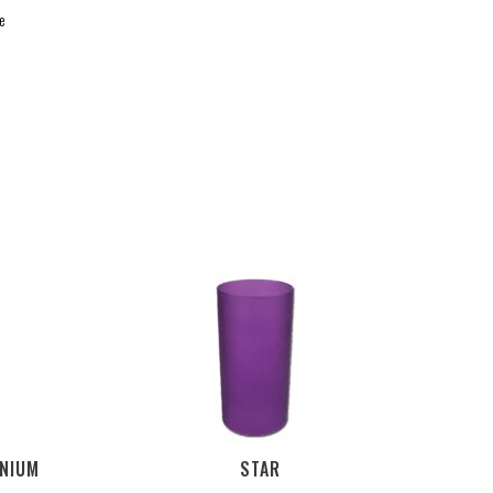
pe
INIUM
STAR